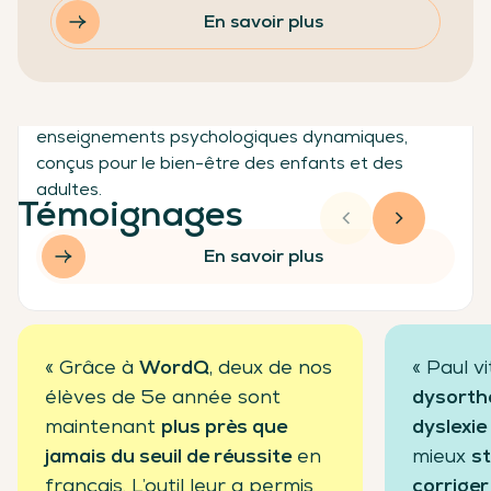
Classe-Zen
En savoir plus
Classe-Zen propose un programme complet pour
la classe combinant méditation, yoga et
enseignements psychologiques dynamiques,
conçus pour le bien-être des enfants et des
adultes.
Témoignages
En savoir plus
« Grâce à
WordQ
, deux de nos
« Paul v
élèves de 5e année sont
dysortho
maintenant
plus près que
dyslexie
jamais du seuil de réussite
en
mieux
st
français. L’outil leur a permis
corriger