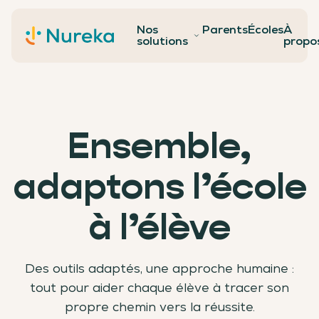
Nos
Parents
Écoles
À
Contact
solutions
propo
Ensemble,
adaptons l’école
à l’élève
Des outils adaptés, une approche humaine :
tout pour aider chaque élève à tracer son
propre chemin vers la réussite.