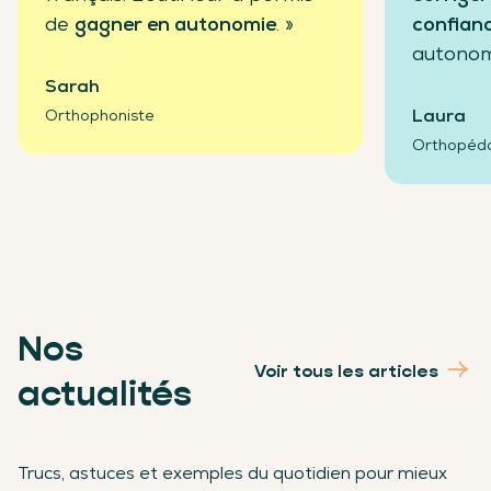
de
gagner en autonomie
. »
confian
autonom
Sarah
Laura
Orthophoniste
Orthopéd
Nos
Voir tous les articles
actualités
Trucs, astuces et exemples du quotidien pour mieux