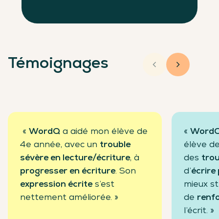
Témoignages
«
WordQ
a aidé mon élève de
«
Word
4e année, avec un
trouble
élève de
sévère en lecture/écriture
, à
des
tro
progresser en écriture
. Son
d’
écrire
expression écrite
s’est
mieux st
nettement améliorée. »
de
renfo
l’écrit. »