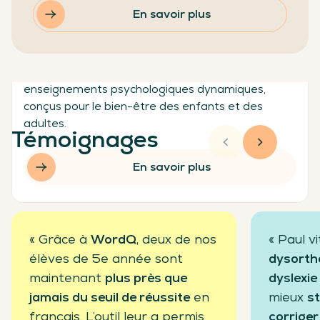
Classe-Zen
En savoir plus
Classe-Zen propose un programme complet pour
la classe combinant méditation, yoga et
enseignements psychologiques dynamiques,
conçus pour le bien-être des enfants et des
adultes.
Témoignages
En savoir plus
« Grâce à
WordQ
, deux de nos
« Paul v
élèves de 5e année sont
dysortho
maintenant
plus près que
dyslexie
jamais du seuil de réussite
en
mieux
st
français. L’outil leur a permis
corriger