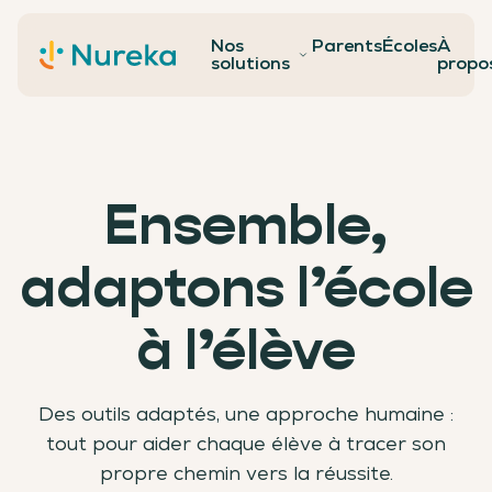
Nos
Parents
Écoles
À
Contact
solutions
propo
Ensemble,
adaptons l’école
à l’élève
Des outils adaptés, une approche humaine :
tout pour aider chaque élève à tracer son
propre chemin vers la réussite.