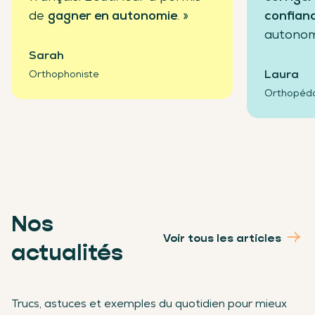
de
gagner en autonomie
. »
confian
autonom
Sarah
Laura
Orthophoniste
Orthopéd
Nos
Voir tous les articles
actualités
Trucs, astuces et exemples du quotidien pour mieux