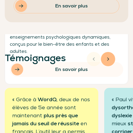
Classe-Zen
En savoir plus
Classe-Zen propose un programme complet pour
la classe combinant méditation, yoga et
enseignements psychologiques dynamiques,
conçus pour le bien-être des enfants et des
adultes.
Témoignages
En savoir plus
« Grâce à
WordQ
, deux de nos
« Paul v
élèves de 5e année sont
dysortho
maintenant
plus près que
dyslexie
jamais du seuil de réussite
en
mieux
st
français. L’outil leur a permis
corriger