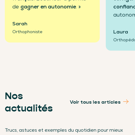
de
gagner en autonomie
. »
confian
autonom
Sarah
Laura
Orthophoniste
Orthopéd
Nos
Voir tous les articles
actualités
Trucs, astuces et exemples du quotidien pour mieux