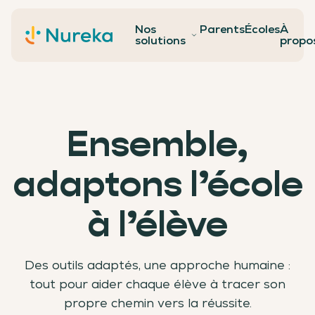
Nos
Parents
Écoles
À
Contact
solutions
propo
Ensemble,
adaptons l’école
à l’élève
Des outils adaptés, une approche humaine :
tout pour aider chaque élève à tracer son
propre chemin vers la réussite.