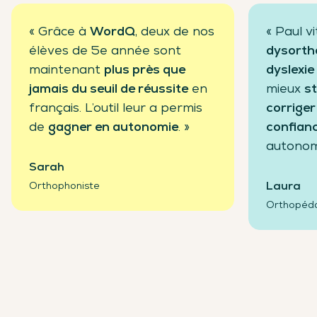
« Grâce à
WordQ
, deux de nos
« Paul v
élèves de 5e année sont
dysortho
maintenant
plus près que
dyslexie
jamais du seuil de réussite
en
mieux
st
français. L’outil leur a permis
corriger
de
gagner en autonomie
. »
confian
autonom
Sarah
Laura
Orthophoniste
Orthopéd