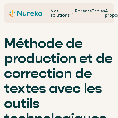
Nos
Parents
Écoles
À
Contact
solutions
propo
Méthode de
production et de
correction de
textes avec les
outils