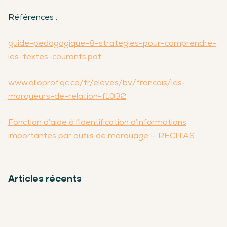
Références :
guide-pedagogique-8-strategies-pour-comprendre-
les-textes-courants.pdf
www.alloprof.qc.ca/fr/eleves/bv/francais/les-
marqueurs-de-relation-f1032
Fonction d’aide à l’identification d’informations
importantes par outils de marquage — RECITAS
Articles récents